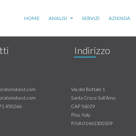
HOME
ANALISI
SERVIZI
AZIENDA
ti
Indirizzo
oratoriobest.com
Via del Bottale 1
oratoriobest.com
Santa Croce Sull’Arno
571 450266
CAP 56029
Pisa, Italy
P.IVA 01461300509